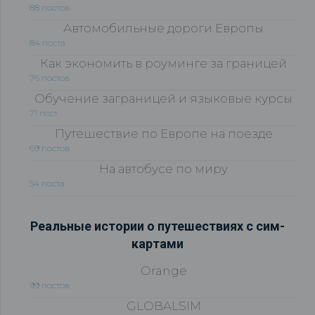
88 постов
Автомобильные дороги Европы
84 поста
Как экономить в роуминге за границей
76 постов
Обучение заграницей и языковые курсы
71 пост
Путешествие по Европе на поезде
69 постов
На автобусе по миру
54 поста
Реальные истории о путешествиях с сим-
картами
Orange
99 постов
GLOBALSIM