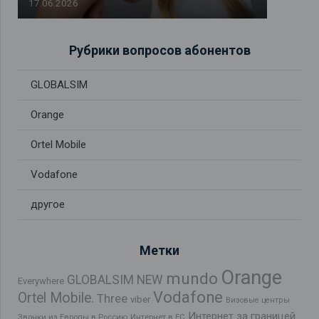
17.06.2026
Рубрики вопросов абонентов
GLOBALSIM
Orange
Ortel Mobile
Vodafone
другое
Метки
Orange
mundo
GLOBALSIM NEW
Everywhere
Vodafone
Ortel Mobile.
Three
viber
Визовые центры
Интернет за границей
Звонки из Европы в Россию
Интернет в ЕС