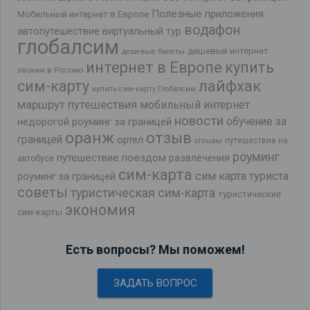
Полезные приложения
Мобильный интернет в Европе
водафон
автопутешествие
виртуальный тур
глобалсим
дешевый интернет
дешевые билеты
интернет в Европе
купить
звонки в Россию
лайфхак
сим-карту
купить сим-карту Глобалсим
маршрут путешествия
мобильный интернет
новости
обучение за
недорогой роуминг за границей
оранж
отзыв
границей
ортел
путешествие на
отзывы
роуминг
путешествие поездом
развлечения
автобусе
сим-карта
сим карта туриста
роуминг за границей
советы
туристическая сим-карта
туристические
экономия
сим-карты
Есть вопросы? Мы поможем!
ЗАДАТЬ ВОПРОС