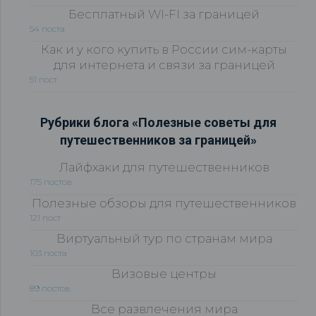
Бесплатный WI-FI за границей
54 поста
Как и у кого купить в России сим-карты
для интернета и связи за границей
51 пост
Рубрики блога «Полезные советы для
путешественников за границей»
Лайфхаки для путешественников
175 постов
Полезные обзоры для путешественников
121 пост
Виртуальный тур по странам мира
103 поста
Визовые центры
89 постов
Все развлечения мира