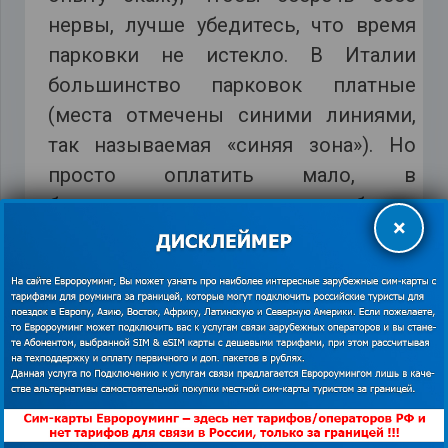
нервы, лучше убедитесь, что время
парковки не истекло. В Италии
большинство парковок платные
(места отмечены синими линиями,
так называемая «синяя зона»). Но
просто оплатить мало, в
большинстве случаев требуется
×
положить чек на лобовое стекло, с
указанной суммой и временем. Я
делал именно так. Если повезет, то
вы найдете парковку с белыми
линиями, которая является
бесплатной. Когда парковочное
место желтое, парковаться обычным
машинам строго запрещено, оно