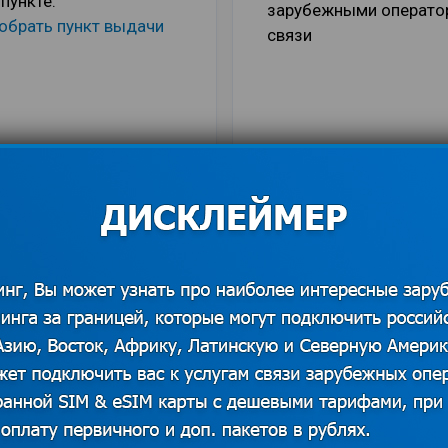
 пункте:
зарубежными операто
обрать пункт выдачи
связи
ОДНЫЕ ТАРИФЫ В РОУМИНГЕ З