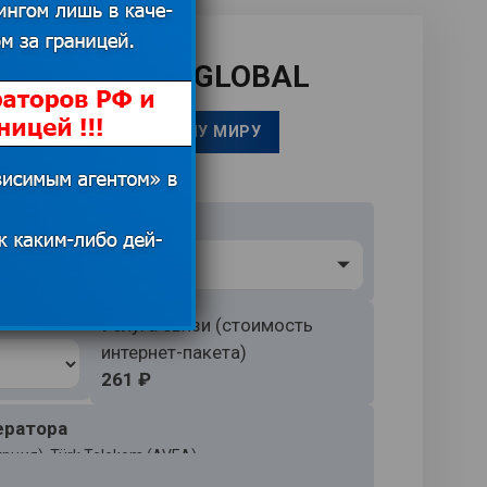
РТА
TOURSIM GLOBAL
ЫЙ ИНТЕРНЕТ ПО ВСЕМУ МИРУ
Страна
н
Tурция
Услуга связи (стоимость
интернет-пакета)
261 ₽
ератора
Турция), Türk Telekom (AVEA)