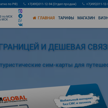
латно по РФ)
+7(495)011-12-94 (Отдел продаж)
+7(495)011-12
00 по МСК
ГЛАВНАЯ
ТАРИФЫ
МАГАЗИН
БИЗ
по МСК
 ГРАНИЦЕЙ И ДЕШЕВАЯ СВЯЗ
уристические сим-карты для путешес