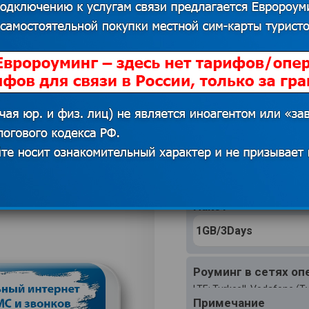
СИМ-КА
МОБИЛЬН
Страна
Регио
Пакет
Роуминг в сетях оп
LTE: Turkcell, Vodafone (
Примечаниe