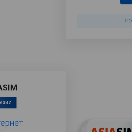
ПО
ASIM
 АЗИИ
ернет