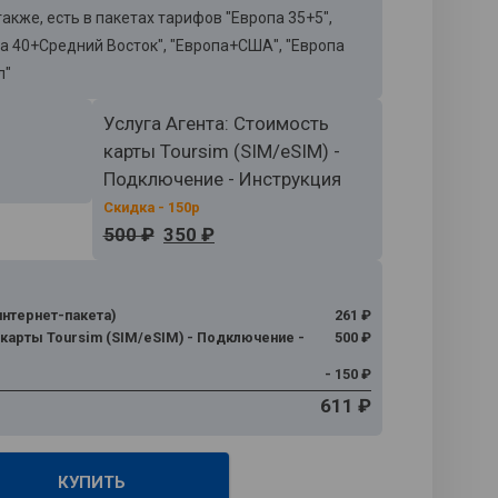
акже, есть в пакетах тарифов "Европа 35+5",
па 40+Средний Восток", "Европа+США", "Европа
л"
Услуга Агента: Стоимость
карты Toursim (SIM/eSIM) -
Подключение - Инструкция
500 ₽
350 ₽
интернет-пакета)
261 ₽
 карты Toursim (SIM/eSIM) - Подключение -
500 ₽
- 150 ₽
611 ₽
КУПИТЬ