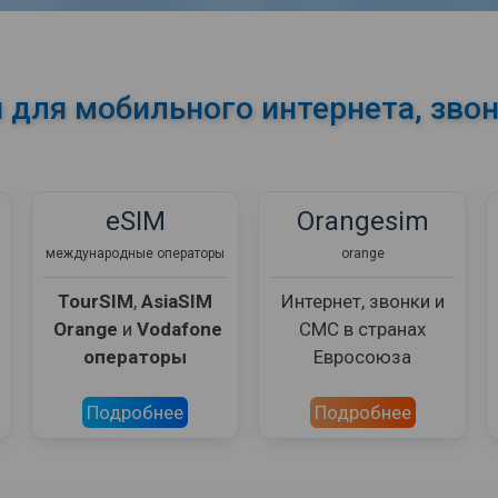
 для мобильного интернета, зво
eSIM
Orangesim
международные операторы
orange
TourSIM
,
AsiaSIM
Интернет, звонки и
Orange
и
Vodafone
СМС в странах
операторы
Евросоюза
Подробнее
Подробнее